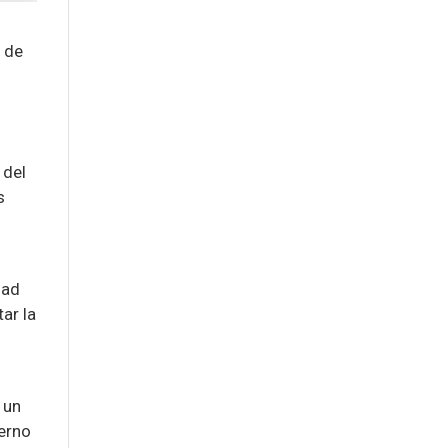
% de
 del
s
dad
ar la
o
 un
terno