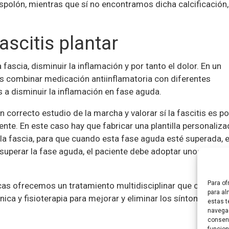
polón, mientras que sí no encontramos dicha calcificación,
ascitis plantar
 fascia, disminuir la inflamación y por tanto el dolor. En un
s combinar medicación antiinflamatoria con diferentes
 a disminuir la inflamación en fase aguda.
n correcto estudio de la marcha y valorar sí la fascitis es po
ente. En este caso hay que fabricar una plantilla personaliz
 la fascia, para que cuando esta fase aguda esté superada, e
s superar la fase aguda, el paciente debe adoptar unos hábit
Para of
as ofrecemos un tratamiento multidisciplinar que cuenta c
para al
ica y fisioterapia para mejorar y eliminar los síntomas
estas t
navegac
consent