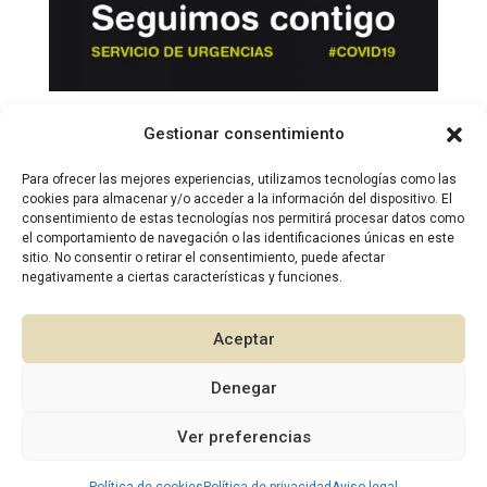
Gestionar consentimiento
Seguimos contigo
Endocrinología
,
Fisioterapia y osteopatía
,
Novedades
,
Para ofrecer las mejores experiencias, utilizamos tecnologías como las
Nutrición y dietética
,
Odontología
,
Pediatría
,
Podología
,
cookies para almacenar y/o acceder a la información del dispositivo. El
Psicología
,
Psiquiatría
,
Salud general
,
Traumatología
consentimiento de estas tecnologías nos permitirá procesar datos como
el comportamiento de navegación o las identificaciones únicas en este
sitio. No consentir o retirar el consentimiento, puede afectar
En estos tiempos de Coronavirus, seguimos
negativamente a ciertas características y funciones.
trabajando duro para poder ofrecer un servicio
de urgencias sin riesgo de contagio para
Aceptar
pacientes y profesionales. Te atendemos con
cita previa, solo en caso de no poder resolver
Denegar
telemáticamente tu consulta o posponer el...
1
Ver preferencias