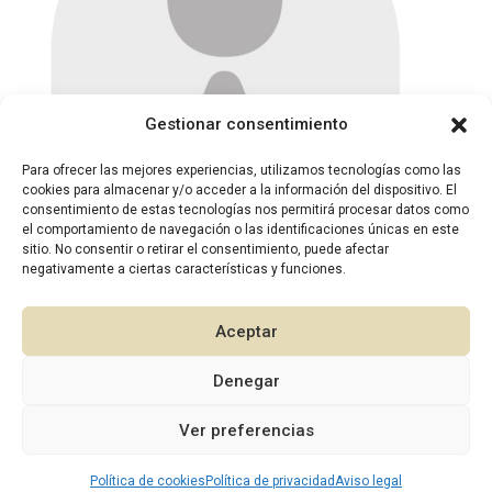
Gestionar consentimiento
Para ofrecer las mejores experiencias, utilizamos tecnologías como las
cookies para almacenar y/o acceder a la información del dispositivo. El
consentimiento de estas tecnologías nos permitirá procesar datos como
el comportamiento de navegación o las identificaciones únicas en este
Dr. Mario López Antón
sitio. No consentir o retirar el consentimiento, puede afectar
negativamente a ciertas características y funciones.
TRAUMATOLOGÍA
Aceptar
Denegar
1
Ver preferencias
Política de cookies
2026 © Diseño:
Política de privacidad
Murcia Multimedia
Aviso legal