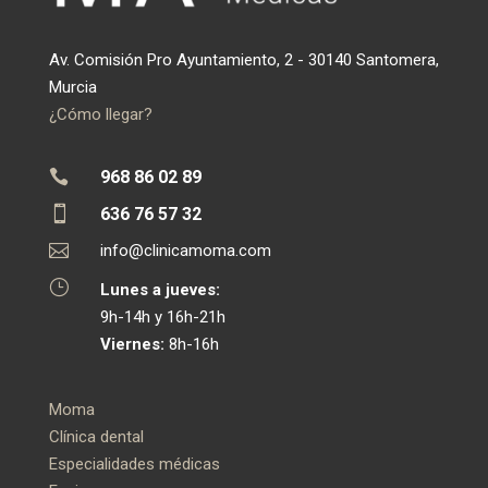
Av. Comisión Pro Ayuntamiento, 2 - 30140 Santomera,
Murcia
¿Cómo llegar?

968 86 02 89

636 76 57 32

info@clinicamoma.com
}
Lunes a jueves:
9h-14h y 16h-21h
Viernes:
8h-16h
Moma
Clínica dental
Especialidades médicas