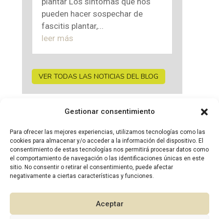
plantar Los síntomas que nos
pueden hacer sospechar de
fascitis plantar,...
leer más
VER TODAS LAS NOTICIAS DEL BLOG
Gestionar consentimiento
Enlaces de interés
Para ofrecer las mejores experiencias, utilizamos tecnologías como las
cookies para almacenar y/o acceder a la información del dispositivo. El
consentimiento de estas tecnologías nos permitirá procesar datos como
ASOCIACIÓN ESPAÑOLA DE
el comportamiento de navegación o las identificaciones únicas en este
sitio. No consentir o retirar el consentimiento, puede afectar
FISIOTERAPEUTAS
negativamente a ciertas características y funciones.
SOCIEDAD ESPAÑOLA DE FISIOTERAPIA EN
PEDIATRÍA
Aceptar