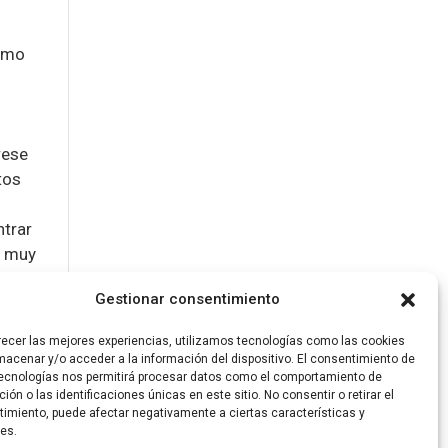
como
e
rese
tos
ntrar
o muy
Gestionar consentimiento
guir
recer las mejores experiencias, utilizamos tecnologías como las cookies
res
macenar y/o acceder a la información del dispositivo. El consentimiento de
a,
ecnologías nos permitirá procesar datos como el comportamiento de
ión o las identificaciones únicas en este sitio. No consentir o retirar el
imiento, puede afectar negativamente a ciertas características y
es.