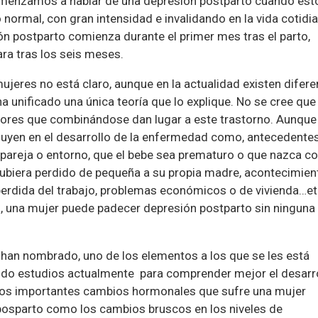
Comenzamos a hablar de una depresión postparto cuando est
normal, con gran intensidad e invalidando en la vida cotidi
 postparto comienza durante el primer mes tras el parto,
ra tras los seis meses.
jeres no está claro, aunque en la actualidad existen difere
a unificado una única teoría que lo explique. No se cree que
ctores que combinándose dan lugar a este trastorno. Aunque
nfluyen en el desarrollo de la enfermedad como, antecedente
a pareja o entorno, que el bebe sea prematuro o que nazca c
ubiera perdido de pequeña a su propia madre, acontecimien
 perdida del trabajo, problemas económicos o de vivienda…et
, una mujer puede padecer depresión postparto sin ninguna
han nombrado, uno de los elementos a los que se les está
ndo estudios actualmente para comprender mejor el desarr
Los importantes cambios hormonales que sufre una mujer
 posparto como los cambios bruscos en los niveles de