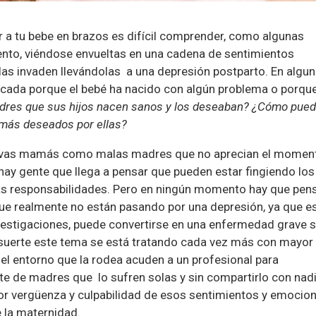
a tu bebe en brazos es difícil comprender, como algunas
to, viéndose envueltas en una cadena de sentimientos
las invaden llevándolas a una depresión postparto. En algu
ficada porque el bebé ha nacido con algún problema o porqu
adres que sus hijos nacen sanos y los deseaban? ¿Cómo pue
 más deseados por ellas?
uevas mamás como malas madres que no aprecian el momen
 hay gente que llega a pensar que pueden estar fingiendo los
as responsabilidades. Pero en ningún momento hay que pen
e realmente no están pasando por una depresión, ya que e
nvestigaciones, puede convertirse en una enfermedad grave s
r suerte este tema se está tratando cada vez más con mayor
el entorno que la rodea acuden a un profesional para
te de madres que lo sufren solas y sin compartirlo con nad
por vergüenza y culpabilidad de esos sentimientos y emocio
 la maternidad.