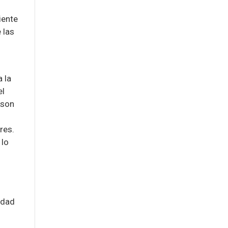
iente
 las
 la
el
 son
res.
 lo
edad