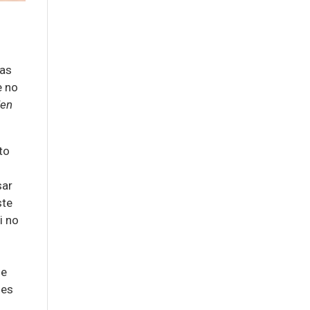
nas
e no
den
to
sar
ste
i no
ie
nes