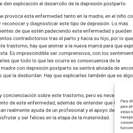
den explicación al desarrollo de la depresión postparto.
ue provoca esta enfermedad tanto en la madre, en el niño 
er reconocer y diagnosticar este tipo de depresión. Lo más
cientes de que estén padeciendo esta enfermedad y pueden
entos contradictorios tras el parto y hacia su hijo, por lo qu
te trastorno, hay que animar a la nueva mamá para que exp
ista. Es imprescindible ser comprensivos, con los sentimien
arles que todo lo que les ocurre es consecuencia de la
madre con depresión postparto se sentirá aliviada de enco
s que la desbordan. Hay que explicarles también que es alg
y concienciación sobre este trastorno, pero es necesario se
Para of
iento de esta enfermedad, además de entender que las mad
para al
an realmente ayuda de un profesional y el apoyo de la famili
estas t
sfrutar y ser felices en la etapa de la maternidad.
navegac
consent
funcion