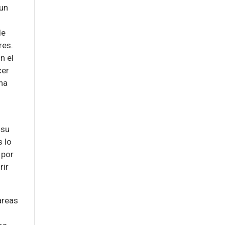
 un
de
res.
n el
cer
una
 su
s lo
 por
rir
areas