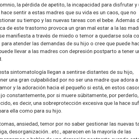
mnio, la pérdida de apetito, la incapacidad para disfrutar y
hace sentir a estas madres que su vida es un caos, que no
tionar su tiempo y las nuevas tareas con el bebe. Además 
ica de este trastorno provoca un gran mal estar a la las mad
 se manifiesta a través de miedo o temor a quedarse sola co
a para atender las demandas de su hijo o cree que puede ha
puede llevar a las madres con depresión postparto a tener 
d.
ta sintomatología llegan a sentirse distantes de su hijo,
ener una gran culpabilidad por no ser una madre que adora a
mor y la adoración hacia el pequeño si está, en estos caso
ijo constantemente, por si muere súbitamente, por perderlo,
cido, es decir, una sobreprotección excesiva que la hace suf
ara ella como para su hijo.
tomas, ansiedad, temor por no saber gestionar las nuevas t
atiga, desorganización…etc., aparecen en la mayoría de las