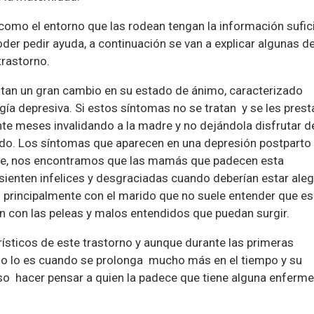
como el entorno que las rodean tengan la información sufic
der pedir ayuda, a continuación se van a explicar algunas de
trastorno.
ntan un gran cambio en su estado de ánimo, caracterizado
ía depresiva. Si estos síntomas no se tratan y se les presta
nte meses invalidando a la madre y no dejándola disfrutar d
ndo. Los síntomas que aparecen en una depresión postparto
ave, nos encontramos que las mamás que padecen esta
sienten infelices y desgraciadas cuando deberían estar aleg
d principalmente con el marido que no suele entender que es
n con las peleas y malos entendidos que puedan surgir.
rísticos de este trastorno y aunque durante las primeras
 no lo es cuando se prolonga mucho más en el tiempo y su
so hacer pensar a quien la padece que tiene alguna enferm