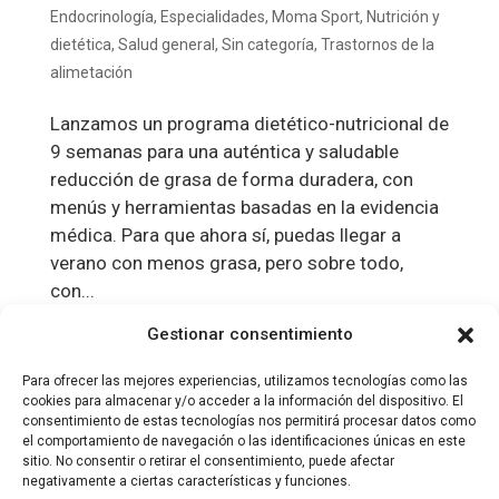
Endocrinología
,
Especialidades
,
Moma Sport
,
Nutrición y
dietética
,
Salud general
,
Sin categoría
,
Trastornos de la
alimetación
Lanzamos un programa dietético-nutricional de
9 semanas para una auténtica y saludable
reducción de grasa de forma duradera, con
menús y herramientas basadas en la evidencia
médica. Para que ahora sí, puedas llegar a
verano con menos grasa, pero sobre todo,
con...
Gestionar consentimiento
¿Qué es la Operación Bikini?
Para ofrecer las mejores experiencias, utilizamos tecnologías como las
Moma Sport
,
Nutrición y dietética
,
Salud general
cookies para almacenar y/o acceder a la información del dispositivo. El
consentimiento de estas tecnologías nos permitirá procesar datos como
¿Cuál es la definición de la operación Bikini?
el comportamiento de navegación o las identificaciones únicas en este
sitio. No consentir o retirar el consentimiento, puede afectar
¿No la conoces? Lo cierto es que yo tampoco,
negativamente a ciertas características y funciones.
entre otras cosas porque no se estudiaba en la