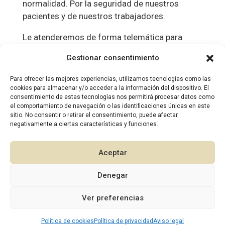
normalidad. Por la seguridad de nuestros
pacientes y de nuestros trabajadores.
Le atenderemos de forma telemática para
programar citas de urgencias, no acuda
Gestionar consentimiento
directamente a la clínica. Esperamos volver
pronto a la normalidad, gracias por su
Para ofrecer las mejores experiencias, utilizamos tecnologías como las
comprensión.
cookies para almacenar y/o acceder a la información del dispositivo. El
consentimiento de estas tecnologías nos permitirá procesar datos como
el comportamiento de navegación o las identificaciones únicas en este
Contacto:
sitio. No consentir o retirar el consentimiento, puede afectar
Teléfono: 968 860 289
negativamente a ciertas características y funciones.
Móvil: 636 765 732
Email: info@clinicamoma.com
Aceptar
Equipo de Clínica Moma.
Denegar
1
Ver preferencias
Política de cookies
2026 © Diseño:
Política de privacidad
Murcia Multimedia
Aviso legal