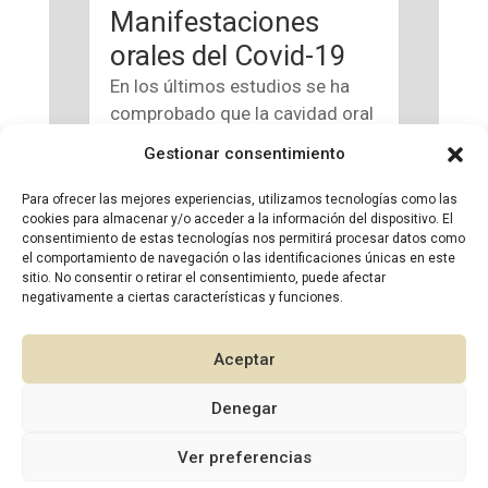
Manifestaciones
orales del Covid-19
En los últimos estudios se ha
comprobado que la cavidad oral
es el portal de ingreso perfecto
Gestionar consentimiento
para la infección por SARS-CoV-
2 debido a la especial afinidad
Para ofrecer las mejores experiencias, utilizamos tecnologías como las
cookies para almacenar y/o acceder a la información del dispositivo. El
del virus con los receptores
consentimiento de estas tecnologías nos permitirá procesar datos como
ECA2 presentes en las células
el comportamiento de navegación o las identificaciones únicas en este
de la mucosa oral, lengua y...
sitio. No consentir o retirar el consentimiento, puede afectar
negativamente a ciertas características y funciones.
leer más
Aceptar
Denegar
1
Ver preferencias