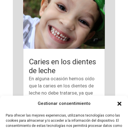
Caries en los dientes
de leche
En alguna ocasión hemos oído
que la caries en los dientes de
leche no debe tratarse, ya que
de todas formas son dientes
Gestionar consentimiento
que se van a caer. Tenemos que
decir que esto es totalmente
Para ofrecer las mejores experiencias, utilizamos tecnologías como las
falso. Los dientes de leche
cookies para almacenar y/o acceder a la información del dispositivo. El
consentimiento de estas tecnologías nos permitirá procesar datos como