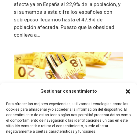
afecta ya en España al 22,9% de la población, y
si sumamos a esta cifra los españoles con
sobrepeso llegamos hasta el 47,8% de
población afectada. Puesto que la obesidad
conlleva a...
¡Hoy me pongo a dieta!
Gestionar consentimiento
Endocrinología
,
Nutrición y dietética
,
Trastornos de la
Para ofrecer las mejores experiencias, utilizamos tecnologías como las
alimetación
cookies para almacenar y/o acceder a la información del dispositivo. El
consentimiento de estas tecnologías nos permitirá procesar datos como
Adelgazar, hacer dieta, ponerte a plan, seguir un
el comportamiento de navegación o las identificaciones únicas en este
sitio. No consentir o retirar el consentimiento, puede afectar
régimen. No conviene hacerlo si no se está
negativamente a ciertas características y funciones.
demasiado convencido de ello, pero, si tu