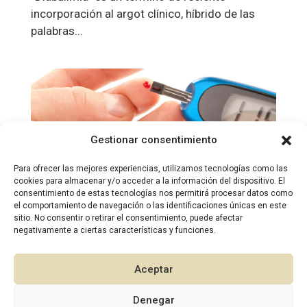
incorporación al argot clínico, híbrido de las
palabras...
Gestionar consentimiento
Cuidados bucodentales para diabéticos
Para ofrecer las mejores experiencias, utilizamos tecnologías como las
Endocrinología
,
Odontología
cookies para almacenar y/o acceder a la información del dispositivo. El
consentimiento de estas tecnologías nos permitirá procesar datos como
La diabetes es una enfermedad que repercute
el comportamiento de navegación o las identificaciones únicas en este
sitio. No consentir o retirar el consentimiento, puede afectar
en todo el organismo y la boca es parte de él.
negativamente a ciertas características y funciones.
La salud bucodental está relacionada con la
diabetes de modo directo e importante. Cuanto
Aceptar
peor sea el control de la diabetes más
afectación de la boca habrá, es decir, cuando...
Denegar