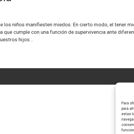
e los niños manifiesten miedos. En cierto modo, el tener mi
ya que cumple con una función de supervivencia ante difere
uestros hijos...
Para of
para al
estas t
navegac
consent
funcion