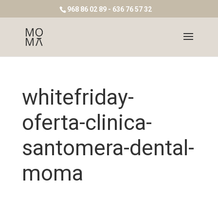
968 86 02 89 - 636 76 57 32
whitefriday-
oferta-clinica-
santomera-dental-
moma