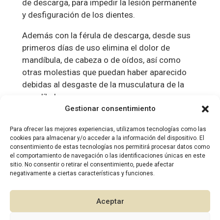
de descarga, para impedir la lesión permanente
y desfiguración de los dientes.
Además con la férula de descarga, desde sus
primeros días de uso elimina el dolor de
mandíbula, de cabeza o de oídos, así como
otras molestias que puedan haber aparecido
debidas al desgaste de la musculatura de la
mandíbula.
Según los síntomas y el estado del paciente,
Gestionar consentimiento
también se recomienda tratamientos de
Para ofrecer las mejores experiencias, utilizamos tecnologías como las
fisioterapia para la descarga y fortaleza de la
cookies para almacenar y/o acceder a la información del dispositivo. El
zona y evitar así un mayor dolor.
consentimiento de estas tecnologías nos permitirá procesar datos como
el comportamiento de navegación o las identificaciones únicas en este
sitio. No consentir o retirar el consentimiento, puede afectar
Aprender a estirar, relajar o masajear
negativamente a ciertas características y funciones.
suavemente los músculos alrededor de la
mandíbula, puede ser un gran aliado, y para
Aceptar
esto, los especialistas en odontología y
fisioterapia de Clínica MOMA te pueden ayudar.