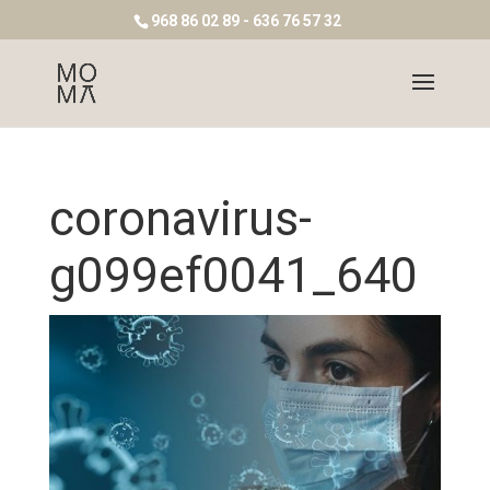
968 86 02 89 - 636 76 57 32
coronavirus-
g099ef0041_640