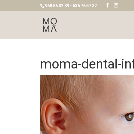
968 86 02 89 - 636 76 57 32
moma-dental-inf